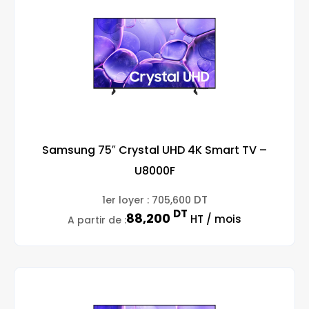
Samsung 75″ Crystal UHD 4K Smart TV –
U8000F
DT
1er loyer :
705,600
DT
88,200
HT / mois
A partir de :