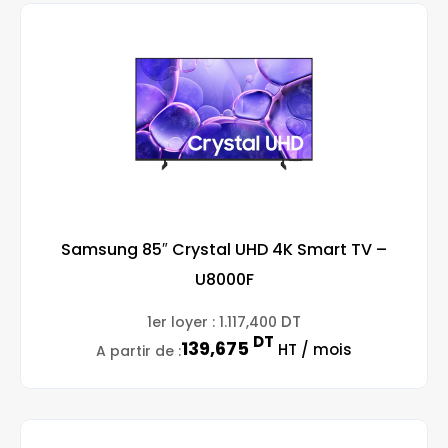
Samsung 85″ Crystal UHD 4K Smart TV –
U8000F
DT
1er loyer :
1.117,400
DT
139,675
HT / mois
A partir de :