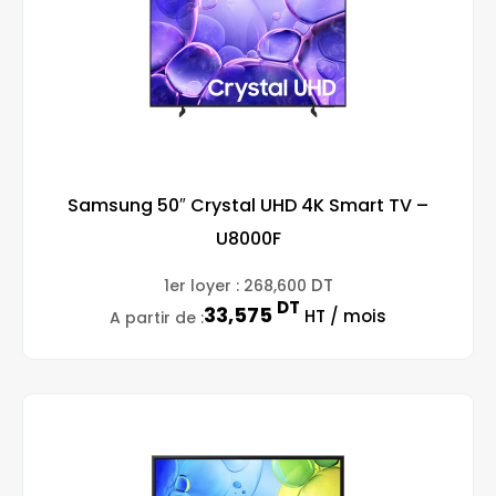
Samsung 50″ Crystal UHD 4K Smart TV –
U8000F
DT
1er loyer :
268,600
DT
33,575
HT / mois
A partir de :