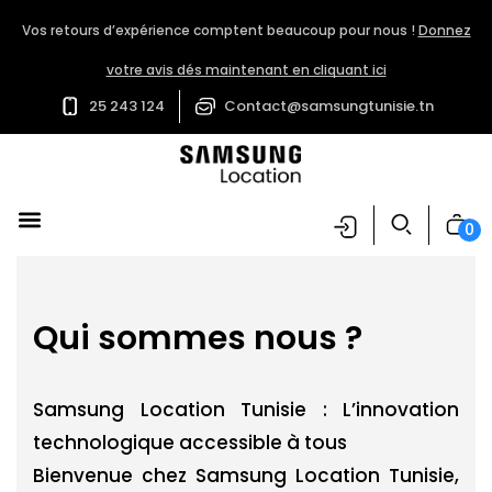
Vos retours d’expérience comptent beaucoup pour nous !
Donnez
votre avis dés maintenant en cliquant ici
25 243 124
Contact@samsungtunisie.tn
Location TV & Audio
Location Électroménager
Location Accessoires
0
Qui sommes nous ?
Samsung Location Tunisie : L’innovation
technologique accessible à tous
Bienvenue chez Samsung Location Tunisie,