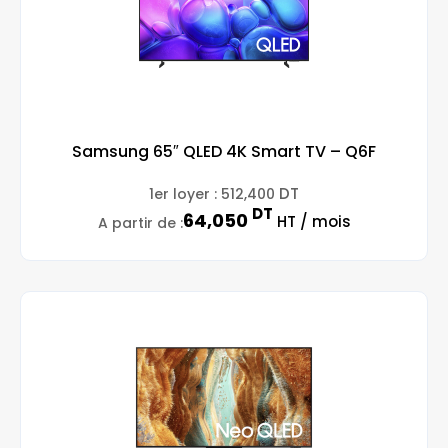
Samsung 65″ QLED 4K Smart TV – Q6F
DT
1er loyer :
512,400
DT
64,050
HT / mois
A partir de :