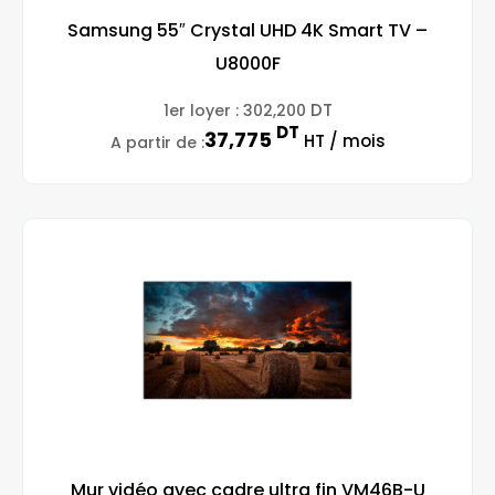
Samsung 55″ Crystal UHD 4K Smart TV –
U8000F
DT
1er loyer :
302,200
DT
37,775
HT / mois
A partir de :
Mur vidéo avec cadre ultra fin VM46B-U