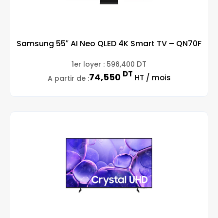
Samsung 55″ AI Neo QLED 4K Smart TV – QN70F
DT
1er loyer :
596,400
DT
74,550
HT / mois
A partir de :