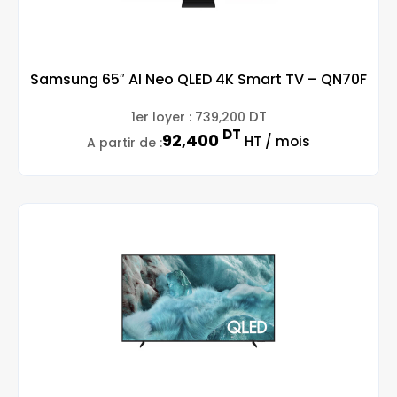
Samsung 65″ AI Neo QLED 4K Smart TV – QN70F
DT
1er loyer :
739,200
DT
92,400
HT / mois
A partir de :