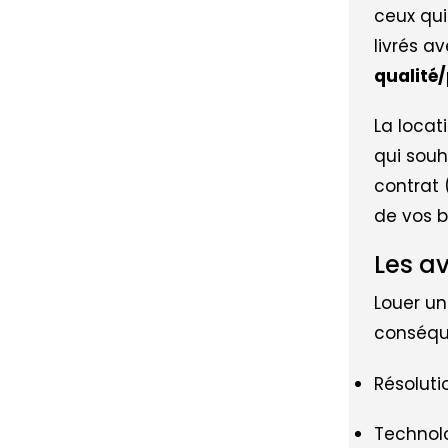
ceux qui
livrés a
qualité/
La locat
qui souh
contrat 
de vos b
Les a
Louer u
conséque
Résoluti
Technolo