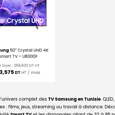
sung
50″ Crystal UHD 4K
Smart TV – U8000F
DT
r loyer :
268,600
HT
3,575
HT / mois
DT
 l’univers complet des
TV Samsung en Tunisie
. QLED
es : films, jeux, streaming ou travail à distance. D
ivité
Smart TV
et les diagonales allant de 32 à 85 