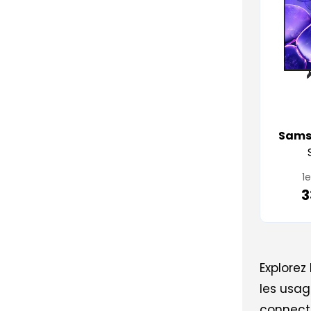
Sam
1e
3
Explorez
les usag
connect