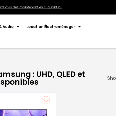
tre avis dés maintenant en cliquant ici
& Audio
Location Électroménager
amsung : UHD, QLED et
Sho
isponibles