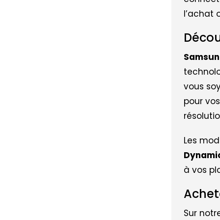
l’achat 
Décou
Samsun
technolo
vous so
pour vos
résoluti
Les modè
Dynami
à vos pl
Achet
Sur notr