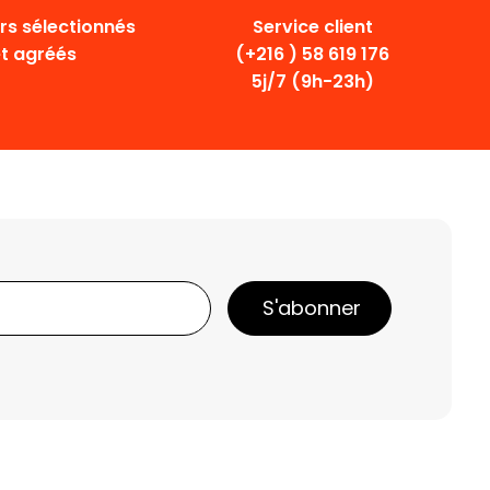
Service client
s sélectionnés
(+216 ) 58 619 176
et agréés
5j/7 (9h-23h)