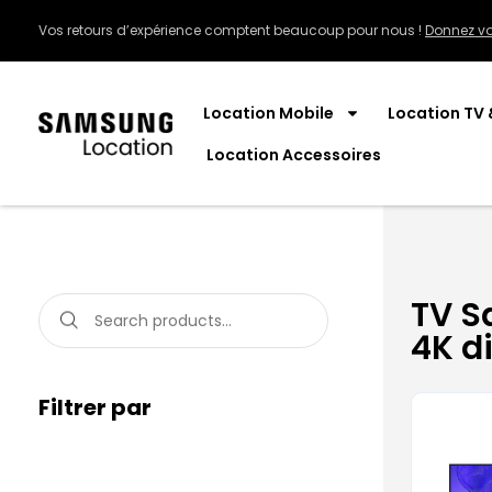
Vos retours d’expérience comptent beaucoup pour nous !
Donnez vo
Location Mobile
Location TV 
Location Accessoires
TV S
4K d
Filtrer par