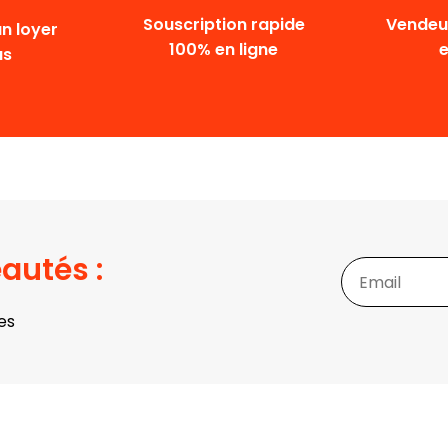
Souscription rapide
Vendeur
n loyer
100% en ligne
us
autés :
es