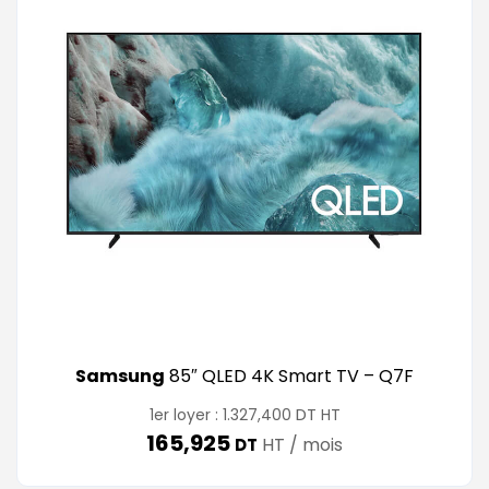
Samsung
85″ QLED 4K Smart TV – Q7F
DT
1er loyer :
1.327,400
HT
165,925
HT / mois
DT