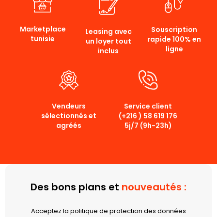
Marketplace
Souscription
Leasing avec
tunisie
rapide 100% en
un loyer tout
ligne
inclus
Service client
Vendeurs
(+216 ) 58 619 176
sélectionnés et
5j/7 (9h-23h)
agréés
Des bons plans et
nouveautés :
Acceptez la politique de protection des données