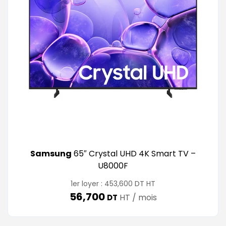
Samsung
65″ Crystal UHD 4K Smart TV –
U8000F
DT
1er loyer :
453,600
HT
56,700
HT / mois
DT