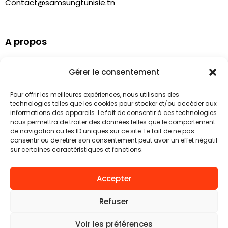
Contact@samsungtunisie.tn
A propos
FAQ
Gérer le consentement
Qui sommes nous
Montions légales
Pour offrir les meilleures expériences, nous utilisons des
technologies telles que les cookies pour stocker et/ou accéder aux
informations des appareils. Le fait de consentir à ces technologies
Informations clients
nous permettra de traiter des données telles que le comportement
de navigation ou les ID uniques sur ce site. Le fait de ne pas
consentir ou de retirer son consentement peut avoir un effet négatif
Espace client
sur certaines caractéristiques et fonctions.
Aide client
Protection des données
Accepter
En savoir plus sur Samsung
Refuser
Voir les préférences