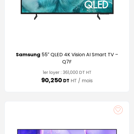
Samsung
55″ QLED 4K Vision AI Smart TV –
Q7F
DT
1er loyer :
361,000
HT
90,250
HT / mois
DT