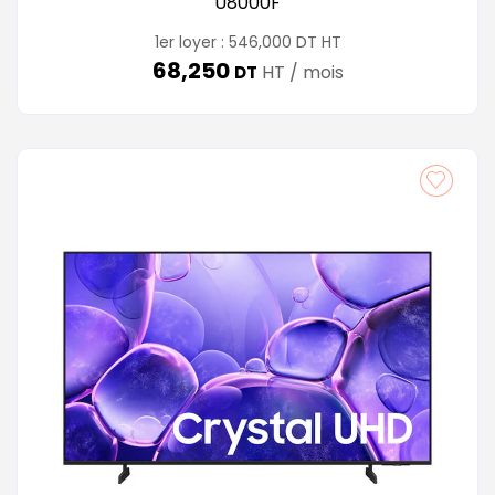
U8000F
DT
1er loyer :
546,000
HT
68,250
HT / mois
DT