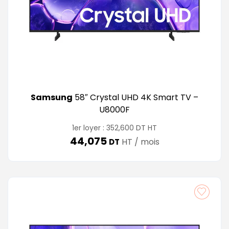
Samsung
58″ Crystal UHD 4K Smart TV –
U8000F
DT
1er loyer :
352,600
HT
44,075
HT / mois
DT