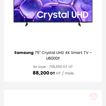
Samsung
75″ Crystal UHD 4K Smart TV –
U8000F
DT
1er loyer :
705,600
HT
88,200
HT / mois
DT