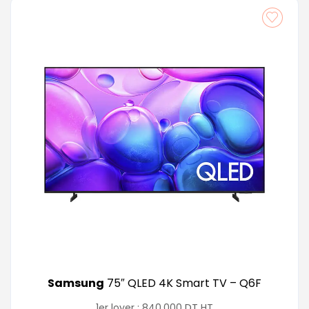
Samsung
75″ QLED 4K Smart TV – Q6F
DT
1er loyer :
840,000
HT