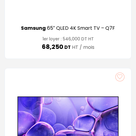
Samsung
65″ QLED 4K Smart TV – Q7F
DT
1er loyer :
546,000
HT
68,250
HT / mois
DT