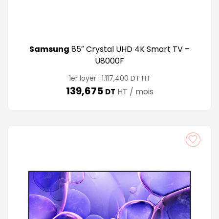
Samsung
85″ Crystal UHD 4K Smart TV –
U8000F
DT
1er loyer :
1.117,400
HT
139,675
HT / mois
DT