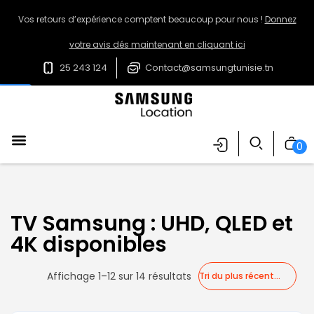
Vos retours d’expérience comptent beaucoup pour nous !
Donnez
votre avis dés maintenant en cliquant ici
25 243 124
Contact@samsungtunisie.tn
0
TV Samsung : UHD, QLED et
4K disponibles
Affichage 1–12 sur 14 résultats