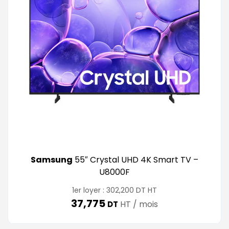
Samsung
55″ Crystal UHD 4K Smart TV –
U8000F
DT
1er loyer :
302,200
HT
37,775
HT / mois
DT