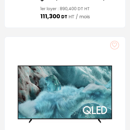
DT
1er loyer :
890,400
HT
111,300
HT / mois
DT